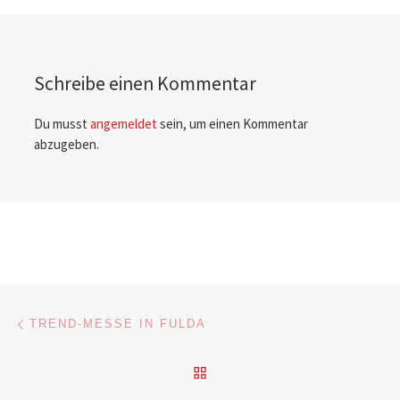
Schreibe einen Kommentar
Du musst
angemeldet
sein, um einen Kommentar
abzugeben.
Beitragsnavigation
Vorheriger Beitrag
TREND-MESSE IN FULDA
ZURÜCK ZUR BEITRAGSL