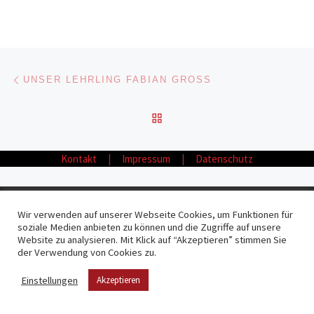
Beitragsnavigation
Vorheriger Beitrag
UNSER LEHRLING FABIAN GROSS
ZURÜCK ZUR BEITRAGSL
Nä
AUCH WIR BRAUCHEN MAL EINE PAUSE!
Kontakt
|
Impressum
|
Datenschutz
© 2026
Fliesen Möller GmbH & Co. KG
– Alle Rechte vorbehalten
Wir verwenden auf unserer Webseite Cookies, um Funktionen für
soziale Medien anbieten zu können und die Zugriffe auf unsere
Präsentiert von
WP
– Entworfen mit dem
Customizr-Theme
Website zu analysieren. Mit Klick auf “Akzeptieren” stimmen Sie
der Verwendung von Cookies zu.
Einstellungen
Akzeptieren