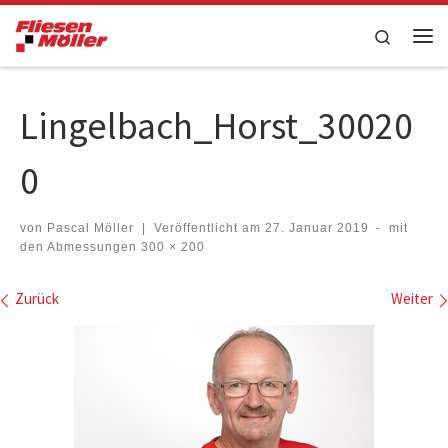
Zum Inhalt springen
Search
Me
Lingelbach_Horst_30020
0
von
Pascal Möller
|
Veröffentlicht am
27. Januar 2019
-
mit
den Abmessungen
300 × 200
Bilder Navigation
Zurück
Weiter