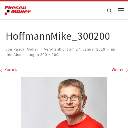
Zum Inhalt springen
Search
Me
HoffmannMike_300200
von
Pascal Möller
|
Veröffentlicht am
27. Januar 2019
-
mit
den Abmessungen
300 × 200
Bilder Navigation
Zurück
Weiter