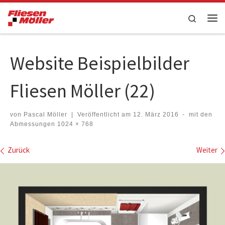
Zum Inhalt springen
Search
Me
Website Beispielbilder
Fliesen Möller (22)
von
Pascal Möller
|
Veröffentlicht am
12. März 2016
-
mit den
Abmessungen
1024 × 768
Bilder Navigation
Zurück
Weiter