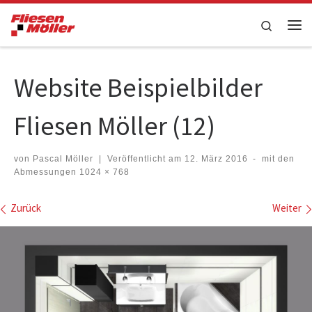
Zum Inhalt springen
Search
Me
Website Beispielbilder
Fliesen Möller (12)
von
Pascal Möller
|
Veröffentlicht am
12. März 2016
-
mit den
Abmessungen
1024 × 768
Bilder Navigation
Zurück
Weiter