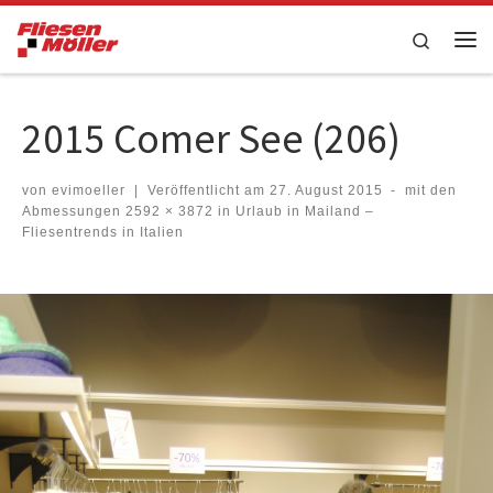
Zum Inhalt springen
Search
Me
2015 Comer See (206)
von
evimoeller
|
Veröffentlicht am
27. August 2015
-
mit den
Abmessungen
2592 × 3872
in
Urlaub in Mailand –
Fliesentrends in Italien
Bilder Navigation