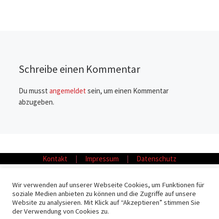
Schreibe einen Kommentar
Du musst
angemeldet
sein, um einen Kommentar
abzugeben.
Kontakt
|
Impressum
|
Datenschutz
Wir verwenden auf unserer Webseite Cookies, um Funktionen für
soziale Medien anbieten zu können und die Zugriffe auf unsere
© 2026
Fliesen Möller GmbH & Co. KG
– Alle Rechte vorbehalten
Website zu analysieren. Mit Klick auf “Akzeptieren” stimmen Sie
Präsentiert von
WP
– Entworfen mit dem
Customizr-Theme
der Verwendung von Cookies zu.