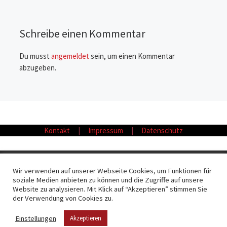
Schreibe einen Kommentar
Du musst
angemeldet
sein, um einen Kommentar
abzugeben.
Kontakt
|
Impressum
|
Datenschutz
© 2026
Fliesen Möller GmbH & Co. KG
– Alle Rechte vorbehalten
Wir verwenden auf unserer Webseite Cookies, um Funktionen für
soziale Medien anbieten zu können und die Zugriffe auf unsere
Präsentiert von
WP
– Entworfen mit dem
Customizr-Theme
Website zu analysieren. Mit Klick auf “Akzeptieren” stimmen Sie
der Verwendung von Cookies zu.
Einstellungen
Akzeptieren