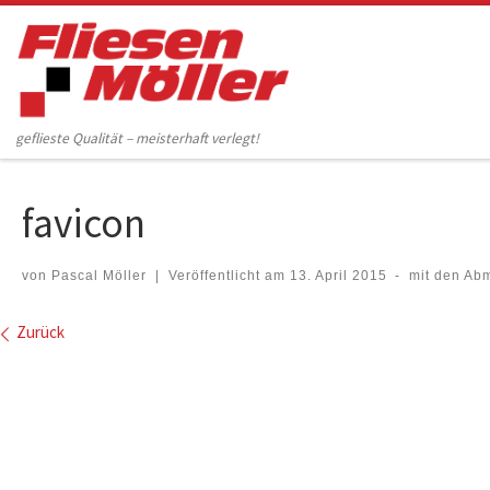
Zum Inhalt springen
geflieste Qualität – meisterhaft verlegt!
favicon
von
Pascal Möller
|
Veröffentlicht am
13. April 2015
-
mit den Ab
Bilder Navigation
Zurück