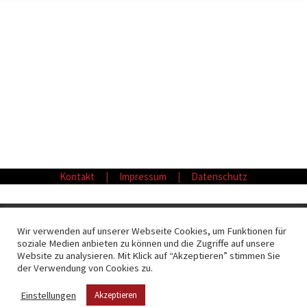
Kontakt
|
Impressum
|
Datenschutz
© 2026
Fliesen Möller GmbH & Co. KG
– Alle Rechte vorbehalten
Wir verwenden auf unserer Webseite Cookies, um Funktionen für
soziale Medien anbieten zu können und die Zugriffe auf unsere
Präsentiert von
WP
– Entworfen mit dem
Customizr-Theme
Website zu analysieren. Mit Klick auf “Akzeptieren” stimmen Sie
der Verwendung von Cookies zu.
Einstellungen
Akzeptieren