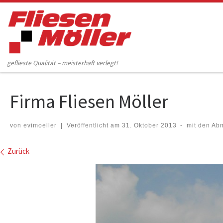
Zum Inhalt springen
geflieste Qualität – meisterhaft verlegt!
Firma Fliesen Möller
von
evimoeller
|
Veröffentlicht am
31. Oktober 2013
-
mit den A
Bilder Navigation
Zurück