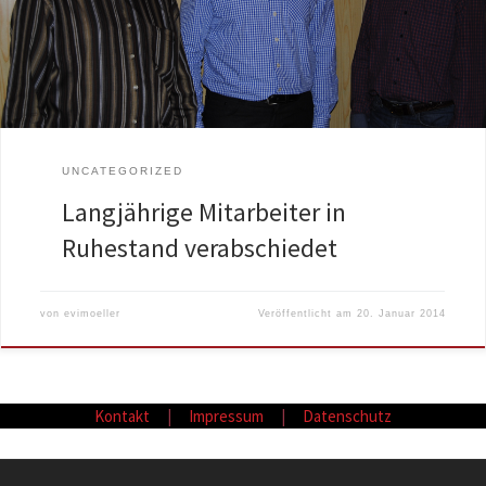
„halbes Jahrhundert“ stellte Franz-Josef Kaib seine Arbeitskraft der
Firma Fliesen Möller zur […]
UNCATEGORIZED
Langjährige Mitarbeiter in
Ruhestand verabschiedet
von
evimoeller
Veröffentlicht am
20. Januar 2014
Kontakt
|
Impressum
|
Datenschutz